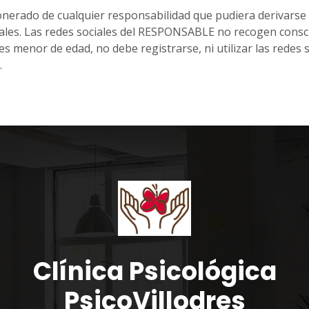
ado de cualquier responsabilidad que pudiera derivarse de
ales. Las redes sociales del RESPONSABLE no recogen cons
 es menor de edad, no debe registrarse, ni utilizar las red
.
Clínica Psicológica
PsicoVillodres