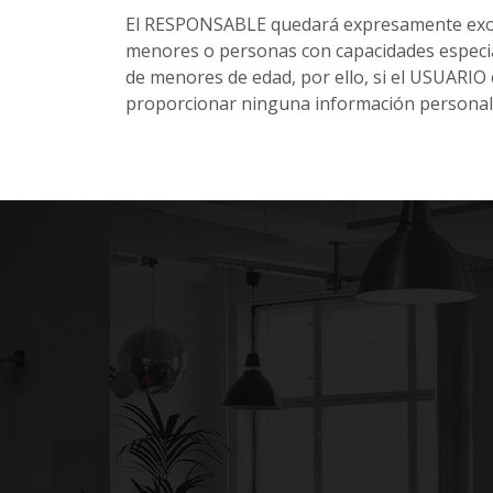
El RESPONSABLE quedará expresamente exoner
menores o personas con capacidades especi
de menores de edad, por ello, si el USUARIO
proporcionar ninguna información personal