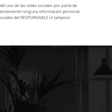
l uso de las redes sociales por parte de
cientemente ninguna información personal
es sociales del RESPONSABLE ni tampoco